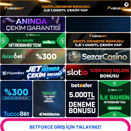
×
BETFORCE GİRİŞ İÇİN TIKLAYINIZ!