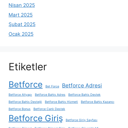
Nisan 2025
Mart 2025
Şubat 2025
Ocak 2025
Etiketler
Betforce
Betforce Adresi
Bet Force
Betforce Altyapı
Betforce Bahis Adres
Betforce Bahis Destek
Betforce Bahis Desteği
Betforce Bahis Hizmeti
Betforce Bahis Kazancı
Betforce Bonus
Betforce Canlı Destek
Betforce Giriş
Betforce Giriş Sayfası