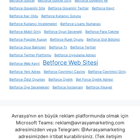
Betforce Güncel
Betforce Güncel Giriş
Betforce Güvenilir Mi
Betforce Güvenilir Site
Betforce Güvenilir Twitter
Betforce Kayıt
Betforce Kaç Oldu
Betforce Kullanıcı Sorunu
Betforce Kullanıcı İncelemeleri
Betforce Lisans Numarası
Betforce Mobil Giriş
Betforce Oyun Seçeneği
Betforce Para Çekme
Betforce Popüler Kupon
Betforce Rulet Oyunu
Betforce Slot Bölümü
Betforce Spor Bahisleri
Betforce Tv
Betforce Twitter
Betforce Twitter Platformu
Betforce Uygulama Adresi
Betforce Web Sitesi
Betforce Web Kayıt
Betforce Yeni Adres
Betforce Çevrimiçi Casino
Betforce Çevrimiçi Giriş
Betforce Ödül Oyunları
Betforce Üyelik
Bet Force Üyelik Adresi
Betforce Üye Seçenekleri
Betforce İnstagram
Betforce Şikayet
Avrasya'nın en büyük reklam platformunda olmak için
Microsoft Teams:
reklam@avrasyamarketing.com
adresimizden veya Telegram: @Avrasyamarketing
adresimizden irtibat kurabilirsiniz. (Tek iletişim