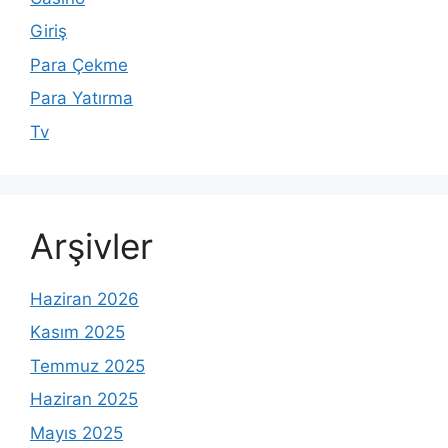
Giriş
Para Çekme
Para Yatırma
Tv
Arşivler
Haziran 2026
Kasım 2025
Temmuz 2025
Haziran 2025
Mayıs 2025