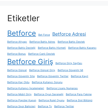
Etiketler
Betforce
Betforce Adresi
Bet Force
Betforce Altyapı
Betforce Bahis Adres
Betforce Bahis Destek
Betforce Bahis Desteği
Betforce Bahis Hizmeti
Betforce Bahis Kazancı
Betforce Bonus
Betforce Canlı Destek
Betforce Giriş
Betforce Giriş Sayfası
Betforce Güncel
Betforce Güncel Giriş
Betforce Güvenilir Mi
Betforce Güvenilir Site
Betforce Güvenilir Twitter
Betforce Kayıt
Betforce Kaç Oldu
Betforce Kullanıcı Sorunu
Betforce Kullanıcı İncelemeleri
Betforce Lisans Numarası
Betforce Mobil Giriş
Betforce Oyun Seçeneği
Betforce Para Çekme
Betforce Popüler Kupon
Betforce Rulet Oyunu
Betforce Slot Bölümü
Betforce Spor Bahisleri
Betforce Tv
Betforce Twitter