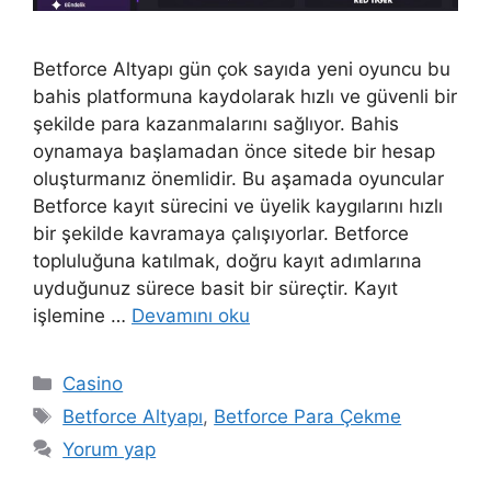
Betforce Altyapı gün çok sayıda yeni oyuncu bu
bahis platformuna kaydolarak hızlı ve güvenli bir
şekilde para kazanmalarını sağlıyor. Bahis
oynamaya başlamadan önce sitede bir hesap
oluşturmanız önemlidir. Bu aşamada oyuncular
Betforce kayıt sürecini ve üyelik kaygılarını hızlı
bir şekilde kavramaya çalışıyorlar. Betforce
topluluğuna katılmak, doğru kayıt adımlarına
uyduğunuz sürece basit bir süreçtir. Kayıt
işlemine …
Devamını oku
Kategoriler
Casino
Etiketler
Betforce Altyapı
,
Betforce Para Çekme
Yorum yap