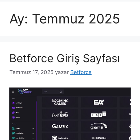
Ay:
Temmuz 2025
Betforce Giriş Sayfası
Temmuz 17, 2025
yazar
Betforce