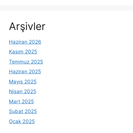
Arşivler
Haziran 2026
Kasım 2025
Temmuz 2025
Haziran 2025
Mayıs 2025
Nisan 2025
Mart 2025
Şubat 2025
Ocak 2025