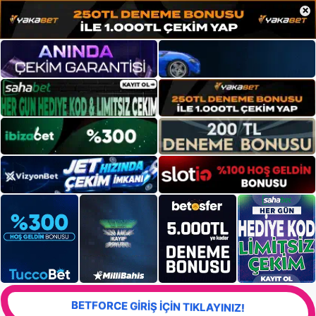
×
BETFORCE GİRİŞ İÇİN TIKLAYINIZ!