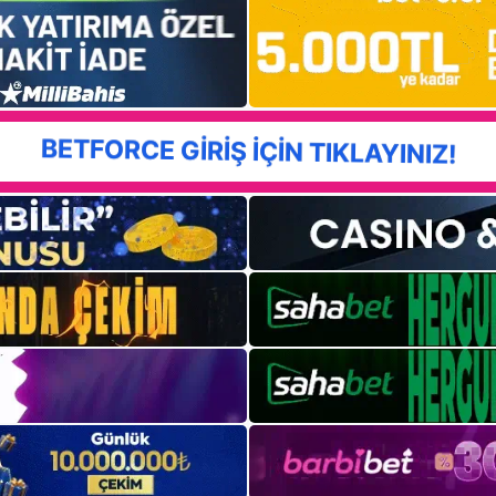
BETFORCE GİRİŞ İÇİN TIKLAYINIZ!