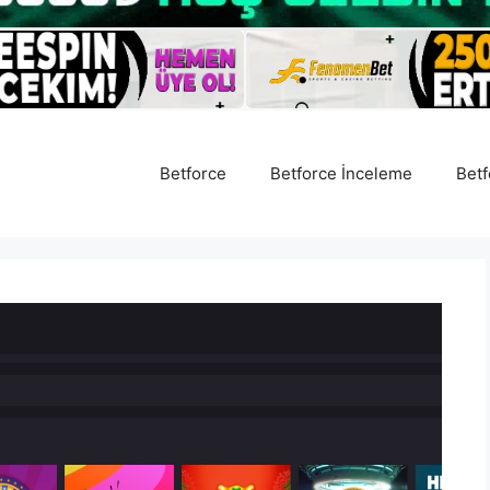
Betforce
Betforce İnceleme
Betf