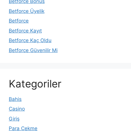
Betforce Bonus
Betforce Üyelik
Betforce
Betforce Kayıt
Betforce Kaç Oldu
Betforce Güvenilir Mi
Kategoriler
Bahis
Casino
Giriş
Para Çekme