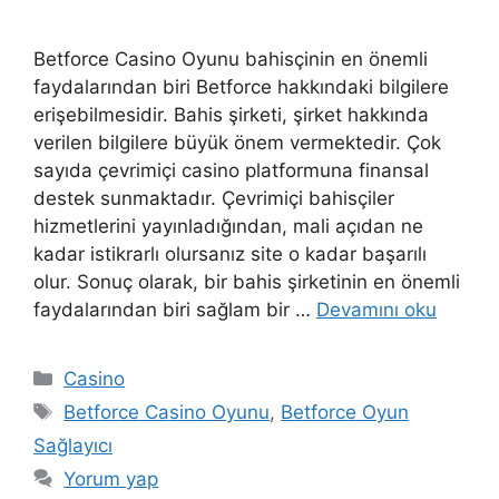
Betforce Casino Oyunu bahisçinin en önemli
faydalarından biri Betforce hakkındaki bilgilere
erişebilmesidir. Bahis şirketi, şirket hakkında
verilen bilgilere büyük önem vermektedir. Çok
sayıda çevrimiçi casino platformuna finansal
destek sunmaktadır. Çevrimiçi bahisçiler
hizmetlerini yayınladığından, mali açıdan ne
kadar istikrarlı olursanız site o kadar başarılı
olur. Sonuç olarak, bir bahis şirketinin en önemli
faydalarından biri sağlam bir …
Devamını oku
Kategoriler
Casino
Etiketler
Betforce Casino Oyunu
,
Betforce Oyun
Sağlayıcı
Yorum yap