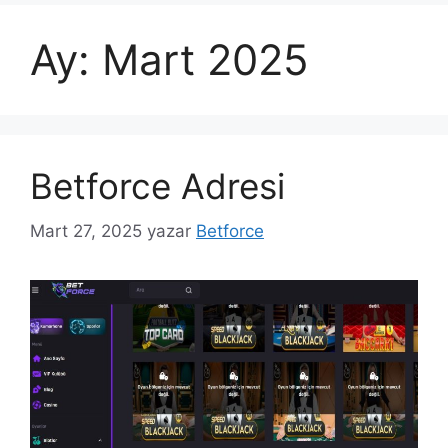
Ay:
Mart 2025
Betforce Adresi
Mart 27, 2025
yazar
Betforce