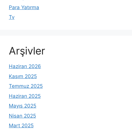
Para Yatırma
Tv
Arşivler
Haziran 2026
Kasım 2025
Temmuz 2025
Haziran 2025
Mayıs 2025
Nisan 2025
Mart 2025