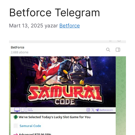
Betforce Telegram
Mart 13, 2025
yazar
Betforce