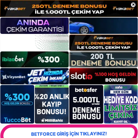
×
BETFORCE GİRİŞ İÇİN TIKLAYINIZ!