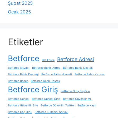
Şubat 2025
Ocak 2025
Etiketler
Betforce
Betforce Adresi
Bet Force
Betforce Altyapı
Betforce Bahis Adres
Betforce Bahis Destek
Betforce Bahis Desteği
Betforce Bahis Hizmeti
Betforce Bahis Kazancı
Betforce Bonus
Betforce Canlı Destek
Betforce Giriş
Betforce Giriş Sayfası
Betforce Güncel
Betforce Güncel Giriş
Betforce Güvenilir Mi
Betforce Güvenilir Site
Betforce Güvenilir Twitter
Betforce Kayıt
Betforce Kaç Oldu
Betforce Kullanıcı Sorunu