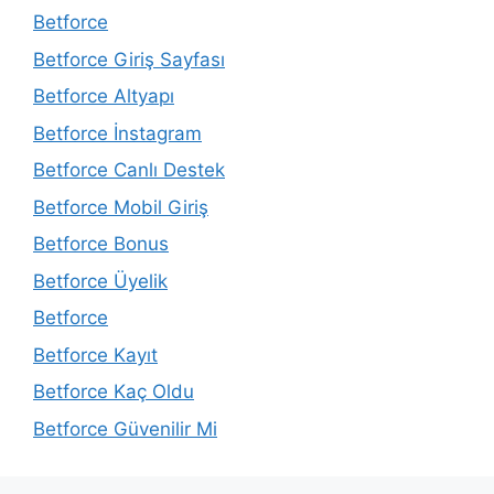
Betforce
Betforce Giriş Sayfası
Betforce Altyapı
Betforce İnstagram
Betforce Canlı Destek
Betforce Mobil Giriş
Betforce Bonus
Betforce Üyelik
Betforce
Betforce Kayıt
Betforce Kaç Oldu
Betforce Güvenilir Mi