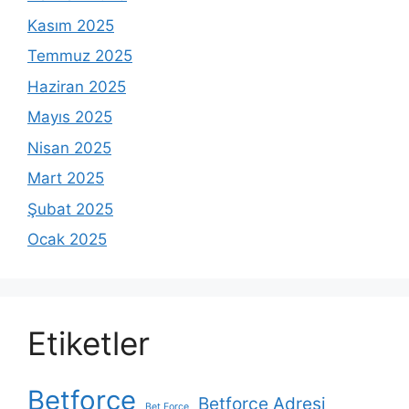
Kasım 2025
Temmuz 2025
Haziran 2025
Mayıs 2025
Nisan 2025
Mart 2025
Şubat 2025
Ocak 2025
Etiketler
Betforce
Betforce Adresi
Bet Force