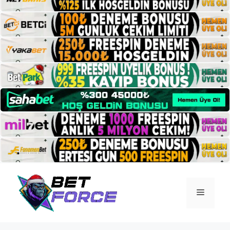
İçeriğe
atla
Menü