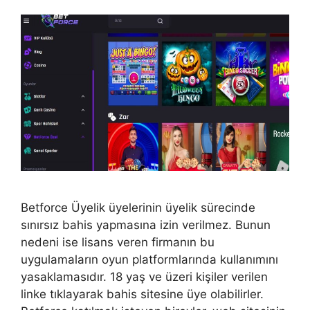
Betforce Üyelik üyelerinin üyelik sürecinde
sınırsız bahis yapmasına izin verilmez. Bunun
nedeni ise lisans veren firmanın bu
uygulamaların oyun platformlarında kullanımını
yasaklamasıdır. 18 yaş ve üzeri kişiler verilen
linke tıklayarak bahis sitesine üye olabilirler.