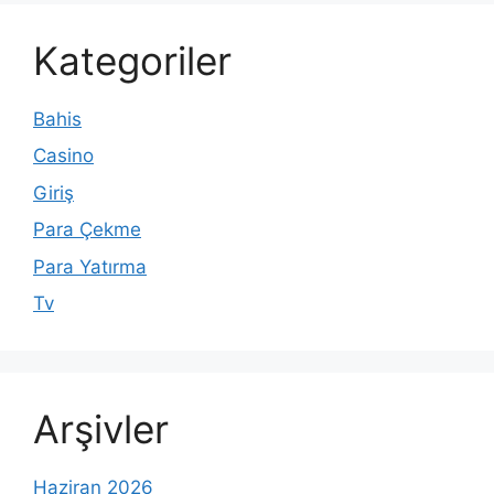
Kategoriler
Bahis
Casino
Giriş
Para Çekme
Para Yatırma
Tv
Arşivler
Haziran 2026