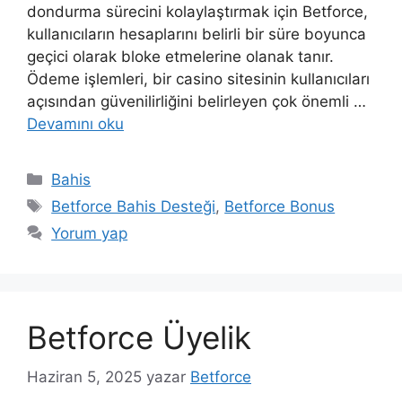
dondurma sürecini kolaylaştırmak için Betforce,
kullanıcıların hesaplarını belirli bir süre boyunca
geçici olarak bloke etmelerine olanak tanır.
Ödeme işlemleri, bir casino sitesinin kullanıcıları
açısından güvenilirliğini belirleyen çok önemli …
Devamını oku
Kategoriler
Bahis
Etiketler
Betforce Bahis Desteği
,
Betforce Bonus
Yorum yap
Betforce Üyelik
Haziran 5, 2025
yazar
Betforce