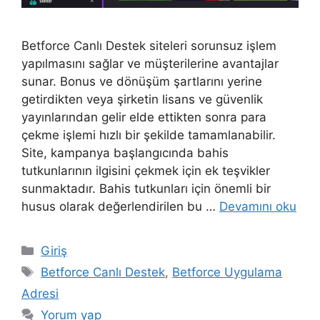
Betforce Canlı Destek siteleri sorunsuz işlem
yapılmasını sağlar ve müşterilerine avantajlar
sunar. Bonus ve dönüşüm şartlarını yerine
getirdikten veya şirketin lisans ve güvenlik
yayınlarından gelir elde ettikten sonra para
çekme işlemi hızlı bir şekilde tamamlanabilir.
Site, kampanya başlangıcında bahis
tutkunlarının ilgisini çekmek için ek teşvikler
sunmaktadır. Bahis tutkunları için önemli bir
husus olarak değerlendirilen bu …
Devamını oku
Kategoriler
Giriş
Etiketler
Betforce Canlı Destek
,
Betforce Uygulama
Adresi
Yorum yap