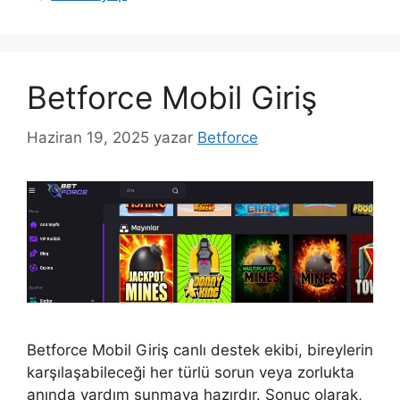
Betforce Mobil Giriş
Haziran 19, 2025
yazar
Betforce
Betforce Mobil Giriş canlı destek ekibi, bireylerin
karşılaşabileceği her türlü sorun veya zorlukta
anında yardım sunmaya hazırdır. Sonuç olarak,